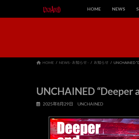
コ
ナ
HOME
NEWS
ン
ビ
テ
ゲ
ン
ー
ツ
シ
へ
ョ
ス
ン
キ
に
ッ
移
HOME
NEWS - お知らせ -
お知らせ
UNCHAINED “De
プ
動
UNCHAINED “Deeper a
2025年8月29日
UNCHAINED