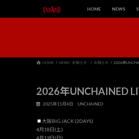
コ
ナ
HOME
NEWS
ン
ビ
テ
ゲ
ン
ー
ツ
シ
へ
ョ
ス
ン
キ
に
ッ
移
HOME
NEWS - お知らせ -
お知らせ
2026年UNCHAI
プ
動
2026年UNCHAINED LI
2025年11月4日
UNCHAINED
大阪BIG JACK (2DAYS)
4月18日(土)
4月19日(日)